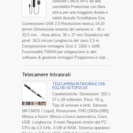
Sensore CMOS APS ad alta
sensibilità Protezione con fibra
ottica per una maggiore durata e
ridotti disturbi Scintillatore Gos
Connessione USB 2.0 Risoluzione teorica 14-20
lp/mm Dimensione esterna del sensore rx : 45 x
32,5 mm. - Area attiva: 36 x 27 mm Grandezza del
pixel: 18,5 micron Lunghezza del cavo 2,5 m
Composizione immagine Size 2: 1920 x 1440
Funzionalità TWAIN per integrazione in altri
software di gestione immagini Programma in itali...
Telecamere Intraorali
TELECAMERA INTRAORALE USB -
FULL HD AUTOFOCUS
Caratteristiche: Dimensioni: 202 x
27 x 29 millimetri, Peso: 55 g,
Tipo di sensore e lenti: Sensore
5M CMOS / Liquid, Risoluzione: FHD (1920x1080),
Messa a fuoco: Messa a fuoco automatica, Cavo
USB: Lunghezza: 3 metri Requisiti minimi del PC:
CPU da 3,3 GHz, 4 GB di RAM, Sistema operativo: