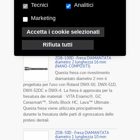
Tecnici
Analitici
ZTC-4D - Utensile a pennello per la
pulizia dei lavori fresati per DWX-
52*
Marketing
Questa fresa a spazzola
consente di rimuovere la polvere
Accetta i cookie selezionati
residua sugli oggetti fresati consentendo la loro
pulizia automatizzata. E' progettata per l'uso con
Rifiuta tutti
Roland DWX-52 e DWX-52DC
ZDB-100D - Fresa DIAMANTATA
diametro 2 lunghezza 16 mm
(NANO-COMPOSITI)
Questa fresa con rivestimento
diamantato diametro 2 mm è
progettata per l'uso con Roland DWX-50, DWX-51D,
DWX-52DC e DWX-4. La fresa è approvata per la
fresatura dei materiali : VITA Enamic®, GC
Cerasmart™, Shofu Block HC, Lava™ Ultimate .
Questa fresa viene utilizzata principalmente
durante la fresatura delle parti di sgrossatura delle
protesi dentali.
ZDB-50D - Fresa DIAMANTATA
diametro 1 lunghezza 10 mm