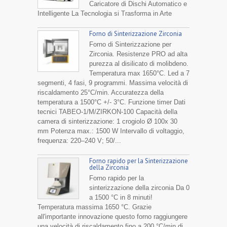
Caricatore di Dischi Automatico e
Intelligente La Tecnologia si Trasforma in Arte
Forno di Sinterizzazione Zirconia
Forno di Sinterizzazione per
Zirconia. Resistenze PRO ad alta
purezza al disilicato di molibdeno.
Temperatura max 1650°C. Led a 7
segmenti, 4 fasi, 9 programmi. Massima velocità di
riscaldamento 25°C/min. Accuratezza della
temperatura a 1500°C +/- 3°C. Funzione timer Dati
tecnici TABEO-1/M/ZIRKON-100 Capacità della
camera di sinterizzazione: 1 crogiolo Ø 100x 30
mm Potenza max.: 1500 W Intervallo di voltaggio,
frequenza: 220–240 V; 50/...
Forno rapido per la Sinterizzazione
della Zirconia
Forno rapido per la
sinterizzazione della zirconia Da 0
a 1500 °C in 8 minuti!
Temperatura massima 1650 °C. Grazie
all'importante innovazione questo forno raggiungere
una velocità di riscaldamento fino a 200 °C/min di