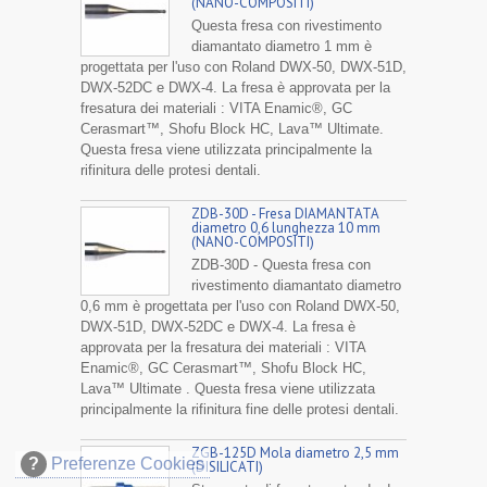
(NANO-COMPOSITI)
Questa fresa con rivestimento
diamantato diametro 1 mm è
progettata per l'uso con Roland DWX-50, DWX-51D,
DWX-52DC e DWX-4. La fresa è approvata per la
fresatura dei materiali : VITA Enamic®, GC
Cerasmart™, Shofu Block HC, Lava™ Ultimate.
Questa fresa viene utilizzata principalmente la
rifinitura delle protesi dentali.
ZDB-30D - Fresa DIAMANTATA
diametro 0,6 lunghezza 10 mm
(NANO-COMPOSITI)
ZDB-30D - Questa fresa con
rivestimento diamantato diametro
0,6 mm è progettata per l'uso con Roland DWX-50,
DWX-51D, DWX-52DC e DWX-4. La fresa è
approvata per la fresatura dei materiali : VITA
Enamic®, GC Cerasmart™, Shofu Block HC,
Lava™ Ultimate . Questa fresa viene utilizzata
principalmente la rifinitura fine delle protesi dentali.
ZGB-125D Mola diametro 2,5 mm
?
Preferenze Cookies
(DISILICATI)