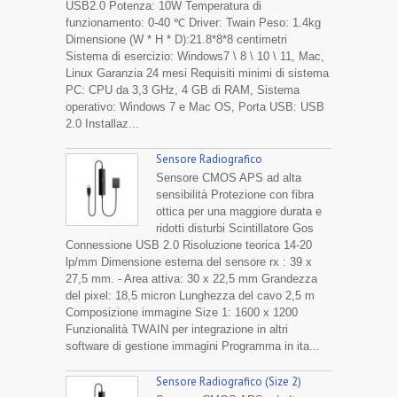
USB2.0 Potenza: 10W Temperatura di
funzionamento: 0-40 ℃ Driver: Twain Peso: 1.4kg
Dimensione (W * H * D):21.8*8*8 centimetri
Sistema di esercizio: Windows7 \ 8 \ 10 \ 11, Mac,
Linux Garanzia 24 mesi Requisiti minimi di sistema
PC: CPU da 3,3 GHz, 4 GB di RAM, Sistema
operativo: Windows 7 e Mac OS, Porta USB: USB
2.0 Installaz...
Sensore Radiografico
Sensore CMOS APS ad alta
sensibilità Protezione con fibra
ottica per una maggiore durata e
ridotti disturbi Scintillatore Gos
Connessione USB 2.0 Risoluzione teorica 14-20
lp/mm Dimensione esterna del sensore rx : 39 x
27,5 mm. - Area attiva: 30 x 22,5 mm Grandezza
del pixel: 18,5 micron Lunghezza del cavo 2,5 m
Composizione immagine Size 1: 1600 x 1200
Funzionalità TWAIN per integrazione in altri
software di gestione immagini Programma in ita...
Sensore Radiografico (Size 2)