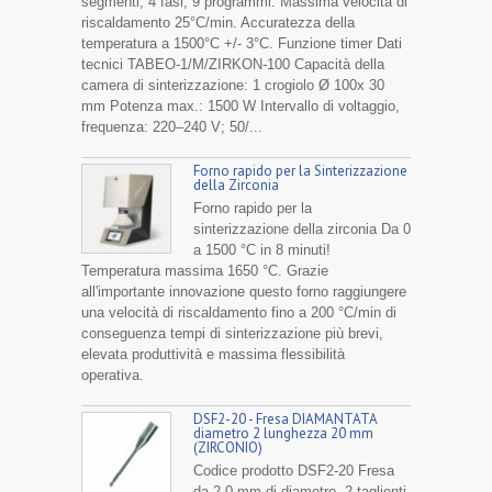
segmenti, 4 fasi, 9 programmi. Massima velocità di
riscaldamento 25°C/min. Accuratezza della
temperatura a 1500°C +/- 3°C. Funzione timer Dati
tecnici TABEO-1/M/ZIRKON-100 Capacità della
camera di sinterizzazione: 1 crogiolo Ø 100x 30
mm Potenza max.: 1500 W Intervallo di voltaggio,
frequenza: 220–240 V; 50/...
Forno rapido per la Sinterizzazione
della Zirconia
Forno rapido per la
sinterizzazione della zirconia Da 0
a 1500 °C in 8 minuti!
Temperatura massima 1650 °C. Grazie
all'importante innovazione questo forno raggiungere
una velocità di riscaldamento fino a 200 °C/min di
conseguenza tempi di sinterizzazione più brevi,
elevata produttività e massima flessibilità
operativa.
DSF2-20 - Fresa DIAMANTATA
diametro 2 lunghezza 20 mm
(ZIRCONIO)
Codice prodotto DSF2-20 Fresa
da 2,0 mm di diametro, 2 taglienti,