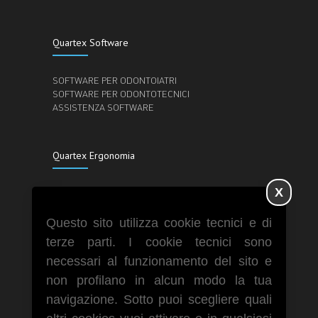
Quartex Software
SOFTWARE PER ODONTOIATRI
SOFTWARE PER ODONTOTECNICI
ASSISTENZA SOFTWARE
Quartex Ergonomia
X
BRACCI A PARETE
BRACCI SCRIVANIA
MULTIMONITOR
Questo sito utilizza cookie tecnici e di
GRANDI MONITOR
terze parti. I cookie tecnici sono
POSTAZIONI DI LAVORO
necessari al funzionamento del sito e
CARRELLI
SUPPORTI TABLET IPAD
non profilano in alcun modo la tua
SUPPORTI SOFFITTO
navigazione. Sotto puoi scegliere quali