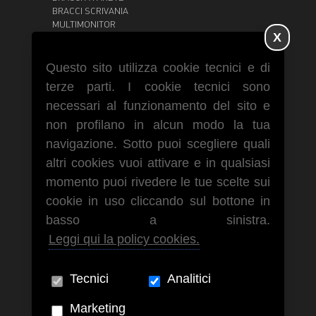
BRACCI SCRIVANIA
MULTIMONITOR
X
GRANDI MONITOR
POSTAZIONI DI LAVORO
CARRELLI
Questo sito utilizza cookie tecnici e di
SUPPORTI TABLET IPAD
terze parti. I cookie tecnici sono
SUPPORTI SOFFITTO
necessari al funzionamento del sito e
non profilano in alcun modo la tua
navigazione. Sotto puoi scegliere quali
Via Paolo Giovio, 28 - 20144 Milano
altri cookies vuoi attivare e in qualsiasi
Tel. +39 02 4984998
momento puoi rivedere le tue scelte sui
cookie in uso cliccando sul bottone in
basso a sinistra.
Leggi qui la policy cookies.
Tecnici
Analitici
Marketing
Area Rivenditori