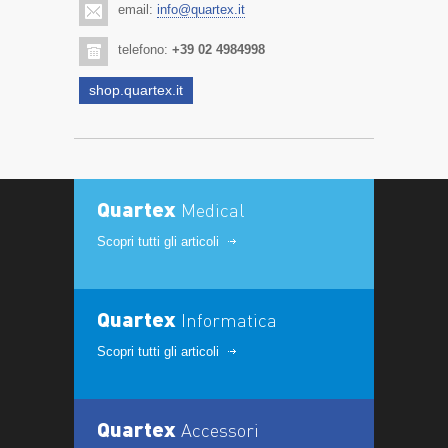
email:
info@quartex.it
telefono:
+39 02 4984998
shop.quartex.it
Quartex
Medical
Scopri tutti gli articoli
Quartex
Informatica
Scopri tutti gli articoli
Quartex
Accessori