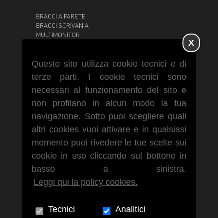
BRACCI A PARETE
BRACCI SCRIVANIA
MULTIMONITOR
X
GRANDI MONITOR
POSTAZIONI DI LAVORO
CARRELLI
Questo sito utilizza cookie tecnici e di
SUPPORTI TABLET IPAD
terze parti. I cookie tecnici sono
SUPPORTI SOFFITTO
necessari al funzionamento del sito e
non profilano in alcun modo la tua
navigazione. Sotto puoi scegliere quali
Via Paolo Giovio, 28 - 20144 Milano
altri cookies vuoi attivare e in qualsiasi
Tel. +39 02 4984998
momento puoi rivedere le tue scelte sui
cookie in uso cliccando sul bottone in
basso a sinistra.
Leggi qui la policy cookies.
Tecnici
Analitici