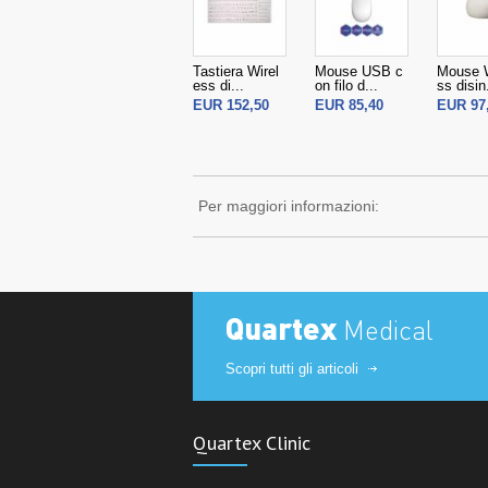
Tastiera Wirel
Mouse USB c
Mouse W
ess di...
on filo d...
ss disin.
EUR 152,50
EUR 85,40
EUR 97
Per maggiori informazioni:
Quartex
Medical
Scopri tutti gli articoli
Quartex Clinic