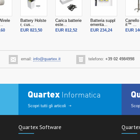
irele
Battery Holste
Carica batterie
Batteria suppl
Carrell
..
r, cus...
este...
ementa...
it™ ...
,60
EUR 823,50
EUR 812,52
EUR 234,24
EUR 14
email:
info@quartex.it
telefono:
+39 02 4984998
Quartex
Q
Informatica
Scopri tutti gli articoli
Scopr
Quartex Software
Quarte