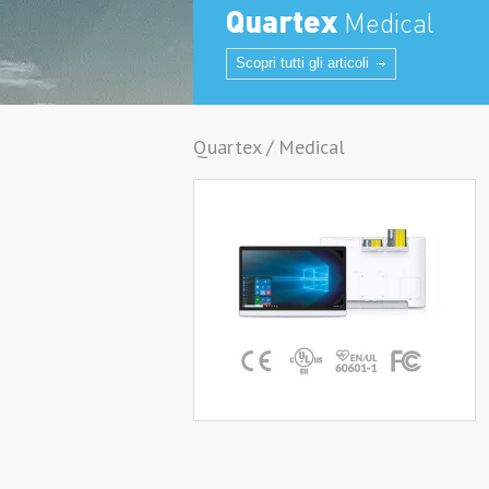
Quartex
Medical
Scopri tutti gli articoli
Quartex / Medical