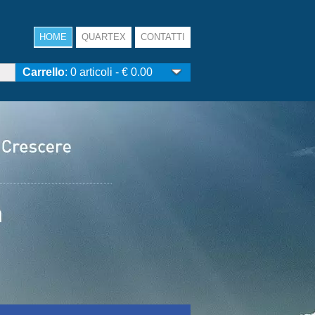
HOME
QUARTEX
CONTATTI
Carrello
: 0 articoli - € 0.00