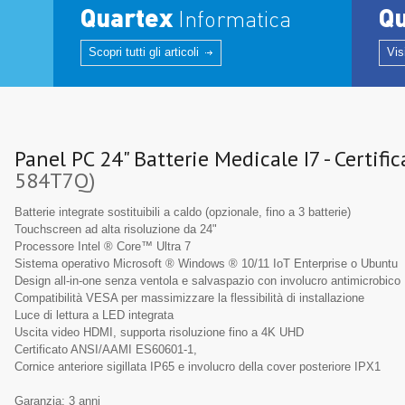
Quartex
Q
Informatica
Scopri tutti gli articoli
Vis
Panel PC 24" Batterie Medicale I7 - Certif
584T7Q)
Batterie integrate sostituibili a caldo (opzionale, fino a 3 batterie)
Touchscreen ad alta risoluzione da 24"
Processore Intel ® Core™ Ultra 7
Sistema operativo Microsoft ® Windows ® 10/11 IoT Enterprise o Ubuntu
Design all-in-one senza ventola e salvaspazio con involucro antimicrobico
Compatibilità VESA per massimizzare la flessibilità di installazione
Luce di lettura a LED integrata
Uscita video HDMI, supporta risoluzione fino a 4K UHD
Certificato ANSI/AAMI ES60601-1,
Cornice anteriore sigillata IP65 e involucro della cover posteriore IPX1
Garanzia: 3 anni