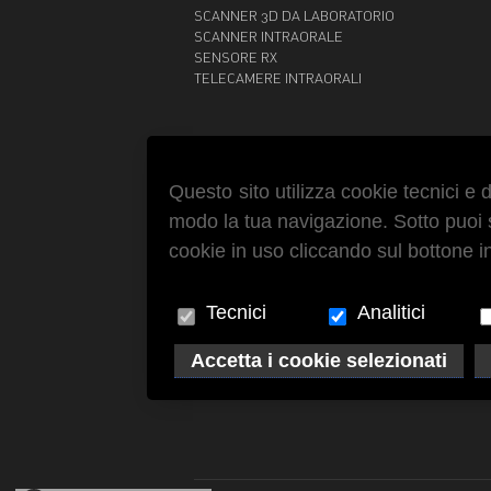
SCANNER 3D DA LABORATORIO
SCANNER INTRAORALE
SENSORE RX
TELECAMERE INTRAORALI
Questo sito utilizza cookie tecnici e 
modo la tua navigazione. Sotto puoi sc
cookie in uso cliccando sul bottone in
Via Paolo Giovio, 28 - 20144 Milano
Tel. +39 02 4984998
Tecnici
Analitici
Accetta i cookie selezionati