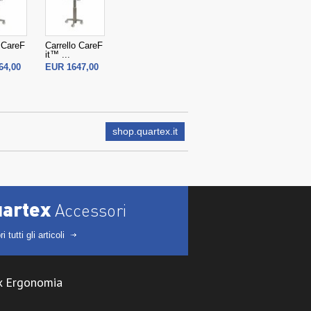
o CareF
Carrello CareF
it™ ...
64,00
EUR 1647,00
shop.quartex.it
uartex
Accessori
i tutti gli articoli
x Ergonomia