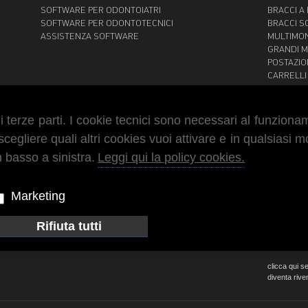
SOFTWARE PER ODONTOIATRI
BRACCI A
SOFTWARE PER ODONTOTECNICI
BRACCI S
ASSISTENZA SOFTWARE
MULTIMO
GRANDI 
POSTAZIO
CARRELLI
SUPPORTI
SUPPORTI
di terze parti. I cookie tecnici sono necessari al funziona
egliere quali altri cookies vuoi attivare e in qualsiasi 
Area Ri
 basso a sinistra.
Leggi qui la policy cookies.
Marketing
rimani
Rifiuta tutti
LOGIN
clicca qui s
diventa rive