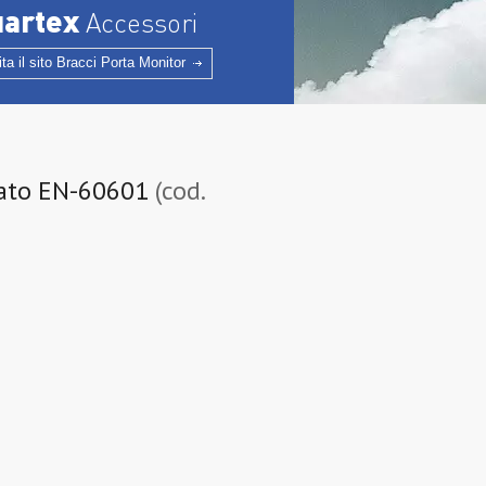
uartex
Accessori
ita il sito Bracci Porta Monitor
icato EN-60601
(cod.