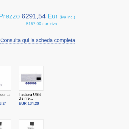
Prezzo
6291,54
Eur
(iva inc.)
5157,00 eur +iva
Consulta qui la scheda completa
 con a
Tastiera USB
disinfe...
3,24
EUR 134,20