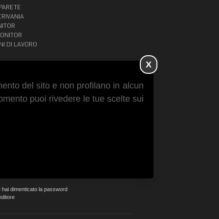
 PARETE
CRIVANIA
NITOR
MONITOR
NI DI LAVORO
 TABLET IPAD
X
 SOFFITTO
mento del sito e non profilano in alcun
momento puoi rivedere le tue scelte sui
venditori
 collegato
e hai dimenticato la password
nditore