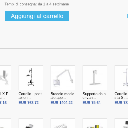
Tempi di consegna: da 1 a 4 settimane
 LX P
Carrello - post
Braccio medic
Supporto da s
Carrello
...
azion...
ale app...
crivan...
sta St...
7,16
EUR 763,72
EUR 1404,22
EUR 75,64
EUR 78